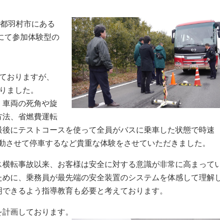
京都羽村市にある
にて参加体験型の
ておりますが、
りました。
、車両の死角や旋
方法、省燃費運転
最後にテストコースを使って全員がバスに乗車した状態で時速
作動させて停車するなど貴重な体験をさせていただきました。
横転事故以来、お客様は安全に対する意識が非常に高まって
ために、乗務員が最先端の安全装置のシステムを体感して理解
明できるよう指導教育も必要と考えております。
計画しております。