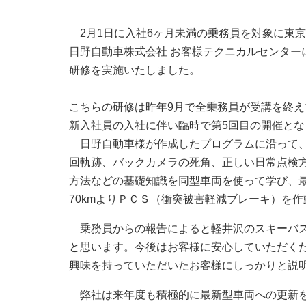
2月1日に入社6ヶ月未満の乗務員を対象に東
日野自動車株式会社 お客様テクニカルセンター
研修を実施いたしました。
こちらの研修は昨年9月で全乗務員が受講を終え
新入社員の入社に伴い臨時で第5回目の開催とな
日野自動車様が作成したプログラムに沿って
回軌跡、バックカメラの死角、正しい日常点検
方法などの基礎知識を同型車両を使って学び、
70kmよりＰＣＳ（衝突被害軽減ブレーキ）を
乗務員からの報告によると軽井沢のスキーバス
と思います。今後はお客様に安心していただく
興味を持っていただいたお客様にしっかりと説
弊社は来年度も積極的に最新型車両への更新を