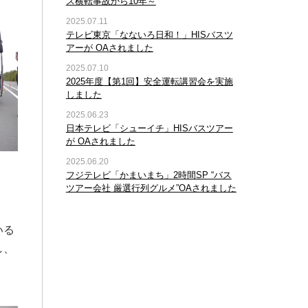
ス横転事故から10年～
2025.07.11
テレビ東京「なないろ日和！」HISバスツ
アーが OAされました
2025.07.10
2025年度【第1回】安全運転講習会を実施
しました
2025.06.23
日本テレビ「シューイチ」HISバスツアー
が OAされました
2025.06.20
フジテレビ「かまいまち」2時間SP “バス
ツアー会社 厳選行列グルメ”OAされました
いる
し、