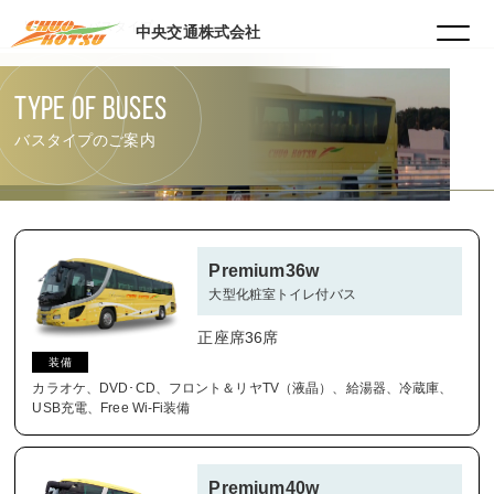
HOME
バスタイプ
中央交通株式会社
TYPE OF BUSES
バスタイプのご案内
Premium36w
大型化粧室トイレ付バス
正座席36席
装備
カラオケ、DVD･CD、フロント＆リヤTV（液晶）、給湯器、冷蔵庫、
USB充電、Free Wi-Fi装備
Premium40w