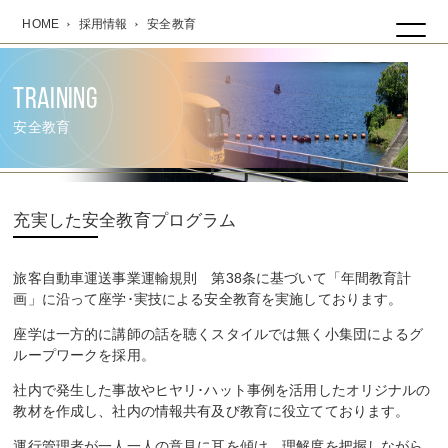
HOME
採用情報
安全教育
中央交通株式会社
TRAINING
安全教育
充実した安全教育プログラム
旅客自動車運送事業運輸規則 第38条に基づいて「年間教育計
画」に沿って座学･実技による安全教育を実施しております。
座学は一方的に講師の話を聴くスタイルでは無く小集団によるグ
ループワークを採用。
社内で発生した事故やヒヤリ･ハット事例を活用したオリジナルの
教材を作成し、社内の情報共有及び教育に役立てております。
運行管理者が一人一人の意見に耳を傾け、理解度を把握しながら