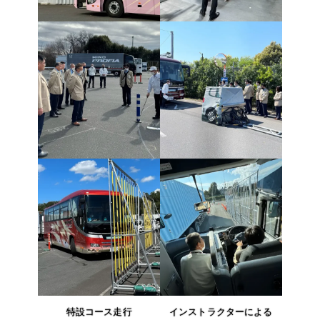
東京都羽村市
日常点検講習
車両の死角・旋回軌跡
ASV装置概要説明・乗
車体験
特設コース走行
インストラクターによる