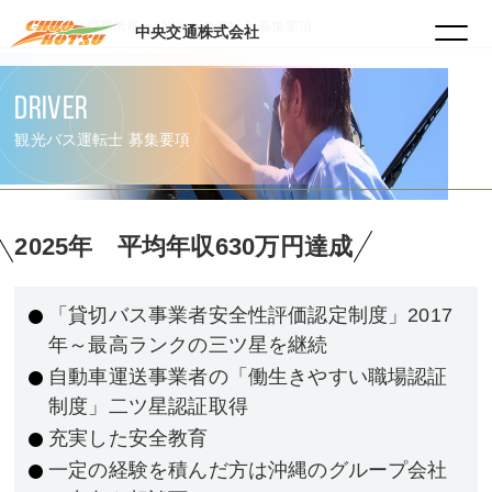
HOME
採用情報
観光バス運転士 募集要項
中央交通株式会社
DRIVER
観光バス運転士 募集要項
2025年 平均年収630万円達成
「貸切バス事業者安全性評価認定制度」2017
年～最高ランクの三ツ星を継続
自動車運送事業者の「働生きやすい職場認証
制度」二ツ星認証取得
充実した安全教育
一定の経験を積んだ方は沖縄のグループ会社