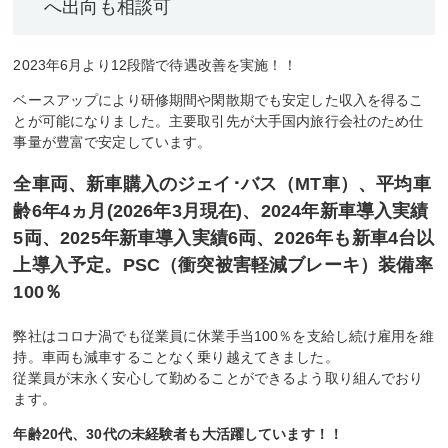
へ出向も相談可
2023年6月より12段階で待遇改善を実施！！
ベースアップにより研修期間や閑散期でも安定した収入を得るこ
とが可能になりました。主要取引先が大手国内旅行会社のため仕
事量が豊富で安定しています。
全車両、新車購入のジェイ･バス（MT車）、平均車
齢6年4ヵ月(2026年3月現在)、2024年新車導入実績
5両、2025年新車導入実績6両、2026年も新車4台以
上導入予定。PSC（衝突被害軽減ブレーキ）装備率
100％
弊社はコロナ渦でも従業員に休業手当100％を支給し続け雇用を維
持。車両も減車することなく乗り越えてきました。
従業員が末永く安心して勤めることができるよう取り組んでおり
ます。
年齢20代、30代の未経験者も大活躍しています！！