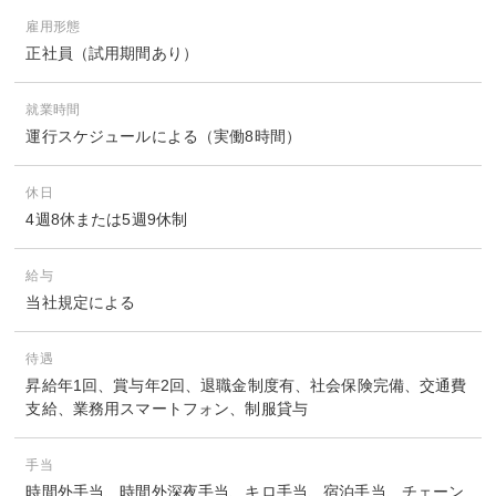
雇用形態
正社員（試用期間あり）
就業時間
運行スケジュールによる（実働8時間）
休日
4週8休または5週9休制
給与
当社規定による
待遇
昇給年1回、賞与年2回、退職金制度有、社会保険完備、交通費
支給、業務用スマートフォン、制服貸与
手当
時間外手当、時間外深夜手当、キロ手当、宿泊手当、チェーン