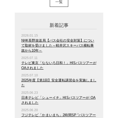
一覧
新着記事
2026.01.15
NHK長野放送局【バス会社の安全対策】につい
て取材を受けました～軽井沢スキーバス横転事
故から10年～
2025.07.11
テレビ東京「なないろ日和！」HISバスツアーが
OAされました
2025.07.10
2025年度【第1回】安全運転講習会を実施しまし
た
2025.06.23
日本テレビ「シューイチ」HISバスツアーが OA
されました
2025.06.20
フジテレビ「かまいまち」2時間SP “バスツアー