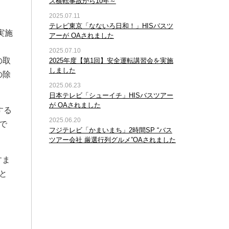
ス横転事故から10年～
2025.07.11
テレビ東京「なないろ日和！」HISバスツ
実施
アーが OAされました
2025.07.10
の取
2025年度【第1回】安全運転講習会を実施
しました
の除
2025.06.23
日本テレビ「シューイチ」HISバスツアー
が OAされました
する
2025.06.20
で
フジテレビ「かまいまち」2時間SP “バス
ツアー会社 厳選行列グルメ”OAされました
すま
と