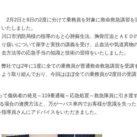
2月2日と6日の2度に分けて乗務員を対象に救命救急講習を
いたしました。
川口市消防局様の指導のもと心肺蘇生法、胸骨圧迫とＡＥＤ
り扱いについて座学と実技の講義を受け、止血法や気道異物
去方法等の応急手当の知識と技術の習得をいたしました。
弊社では2年に1度に全ての乗務員が普通救命救急講習を受講
よう取り組んでおり、今回はほぼ全ての乗務員が2度目の受講
って傷病者の発見～119番通報～応急処置～救急隊員に引き渡
たる場合の連携方法と、万が一バス車内でお客様が意識を失った
を指導員さんにアドバイスをいただきました。