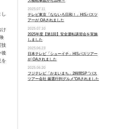
ス横転事故から10年～
2025.07.11
まし
テレビ東京「なないろ日和！」HISバスツ
アーが OAされました
2025.07.10
おけ
2025年度【第1回】安全運転講習会を実施
険
しました
実技
2025.06.23
今後
日本テレビ「シューイチ」HISバスツアー
が OAされました
見を
2025.06.20
フジテレビ「かまいまち」2時間SP “バス
ツアー会社 厳選行列グルメ”OAされました