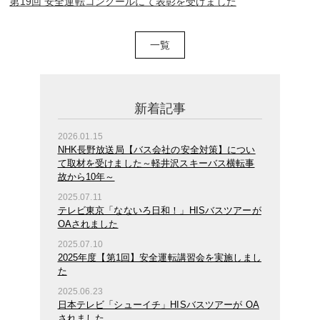
第19回 安全運転コンクールにて表彰を受けました
一覧
新着記事
2026.01.15
NHK長野放送局【バス会社の安全対策】につい
て取材を受けました～軽井沢スキーバス横転事
故から10年～
2025.07.11
テレビ東京「なないろ日和！」HISバスツアーが
OAされました
2025.07.10
2025年度【第1回】安全運転講習会を実施しまし
た
2025.06.23
日本テレビ「シューイチ」HISバスツアーが OA
されました