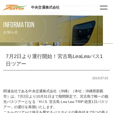
HOME
投稿
7月2日より運行開始！宮古島LeaLeaバス1日ツアー
中央交通株式会社
INFORMATION
お知らせ
7月2日より運行開始！宮古島LeaLeaバス1
日ツアー
2018.07.02
関連会社である中央交通株式会社（沖縄）（本社：沖縄県那覇
市）は、7月2日より10月31日まで期間限定で、宮古島で唯一の観
光バスツアーとなる「H.I.S. 宮古島 Lea Lea TRIP 絶景1日バスツ
アー」の運行を再開いたします。
こちらのツアーは地元を愛するバスガイドの案内付きで5つの島と