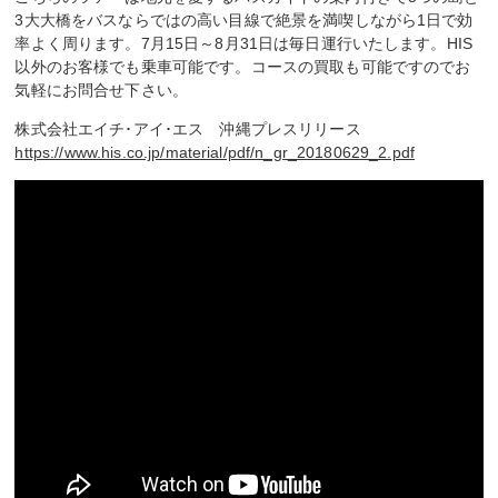
3大大橋をバスならではの高い目線で絶景を満喫しながら1日で効
率よく周ります。7月15日～8月31日は毎日運行いたします。HIS
以外のお客様でも乗車可能です。コースの買取も可能ですのでお
気軽にお問合せ下さい。
株式会社エイチ･アイ･エス 沖縄プレスリリース
https://www.his.co.jp/material/pdf/n_gr_20180629_2.pdf