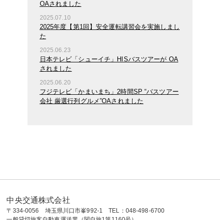
OAされました
2025.07.10
2025年度【第1回】安全運転講習会を実施しまし
た
2025.06.23
日本テレビ「シューイチ」HISバスツアーが OA
されました
2025.06.20
フジテレビ「かまいまち」2時間SP “バスツアー
会社 厳選行列グルメ”OAされました
中央交通株式会社
〒334-0056 埼玉県川口市峯992-1 TEL：048-498-6700
一般貸切旅客自動車運送業（関自旅1第1160号）