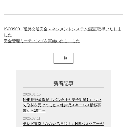
ISO39001(道路交通安全マネジメントシステム)認証取得いたしま
した
安全管理ミーティングを実施いたしました
一覧
新着記事
2026.01.15
NHK長野放送局【バス会社の安全対策】につい
て取材を受けました～軽井沢スキーバス横転事
故から10年～
2025.07.11
テレビ東京「なないろ日和！」HISバスツアーが