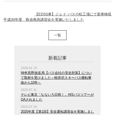
【EDSS車】ジェイ･バス小松工場にて新車検収
平成30年度 救命救急講習会を実施いたしました
一覧
新着記事
2026.01.15
NHK長野放送局【バス会社の安全対策】につい
て取材を受けました～軽井沢スキーバス横転事
故から10年～
2025.07.11
テレビ東京「なないろ日和！」HISバスツアーが
OAされました
2025.07.10
2025年度【第1回】安全運転講習会を実施しまし