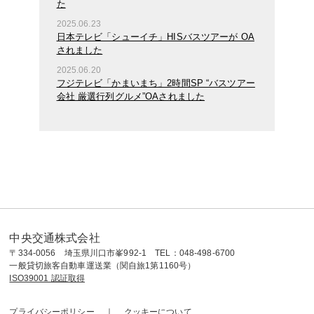
た
2025.06.23
日本テレビ「シューイチ」HISバスツアーが OA
されました
2025.06.20
フジテレビ「かまいまち」2時間SP “バスツアー
会社 厳選行列グルメ”OAされました
中央交通株式会社
〒334-0056 埼玉県川口市峯992-1 TEL：048-498-6700
一般貸切旅客自動車運送業（関自旅1第1160号）
ISO39001 認証取得
プライバシーポリシー
クッキーについて