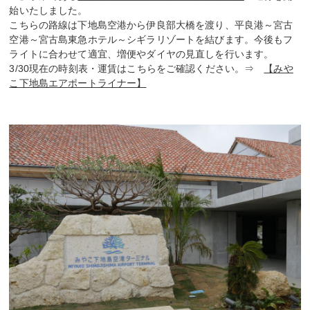
始いたしました。
こちらの路線は下地島空港から伊良部大橋を渡り、平良港～宮古
空港～宮古島東急ホテル～シギラリゾートを結びます。今後もフ
ライトに合わせて適宜、増便やダイヤの見直しを行います。
3/30現在の時刻表・運賃はこちらをご確認ください。⇒
【みや
こ下地島エアポートライナー】