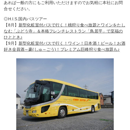
あれば一般の方にもご利用いただけますのでお気軽に本社にお問
合せください。
◎H.I.S.国内バスツアー
【8月】
新型化粧室付バスで行く！桃狩り食べ放題とワインをたし
なむ「ぶどう寺」＆本格フレンチレストラン「鳥居平」で至福の
ひととき♪
【9月】
新型化粧室付バスで行く！ワイン！日本酒！ビール！お酒
好き全員酒～豪(しゅ～ごう)！プレミアム巨峰狩り食べ放題も♪