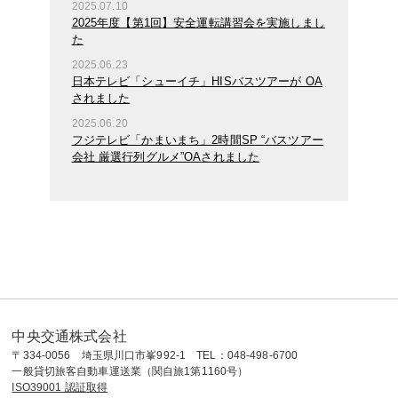
2025.07.10
2025年度【第1回】安全運転講習会を実施しまし
た
2025.06.23
日本テレビ「シューイチ」HISバスツアーが OA
されました
2025.06.20
フジテレビ「かまいまち」2時間SP “バスツアー
会社 厳選行列グルメ”OAされました
中央交通株式会社
〒334-0056 埼玉県川口市峯992-1 TEL：048-498-6700
一般貸切旅客自動車運送業（関自旅1第1160号）
ISO39001 認証取得