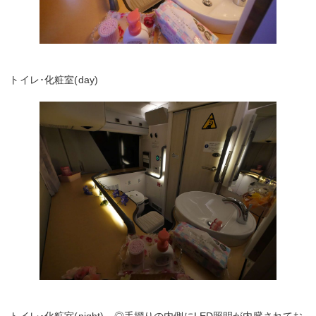
トイレ･化粧室(day)
トイレ･化粧室(night) ◎手摺りの内側にLED照明が内臓されてお