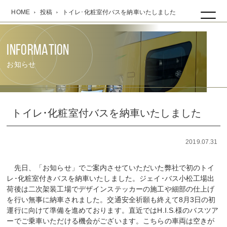
HOME
投稿
トイレ･化粧室付バスを納車いたしました
中央交通株式会社
INFORMATION
お知らせ
トイレ･化粧室付バスを納車いたしました
2019.07.31
先日、「お知らせ」でご案内させていただいた弊社で初のトイ
レ･化粧室付きバスを納車いたしました。ジェイ･バス小松工場出
荷後は二次架装工場でデザインステッカーの施工や細部の仕上げ
を行い無事に納車されました。交通安全祈願も終えて8月3日の初
運行に向けて準備を進めております。直近ではH.I.S.様のバスツア
ーでご乗車いただける機会がございます。こちらの車両は空きが