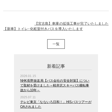
【宮古島】車庫の拡張工事が完了いたしました
【新車】トイレ･化粧室付きバスを導入いたします
一覧
新着記事
2026.01.15
NHK長野放送局【バス会社の安全対策】につい
て取材を受けました～軽井沢スキーバス横転事
故から10年～
2025.07.11
テレビ東京「なないろ日和！」HISバスツアーが
OAされました