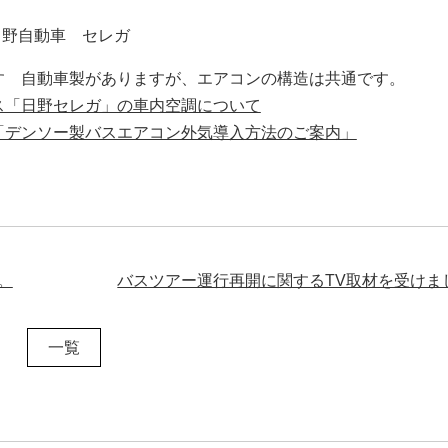
日野自動車 セレガ
すゞ自動車製がありますが、エアコンの構造は共通です。
ス「日野セレガ」の車内空調について
「デンソー製バスエアコン外気導入方法のご案内」
。
バスツアー運行再開に関するTV取材を受けま
一覧