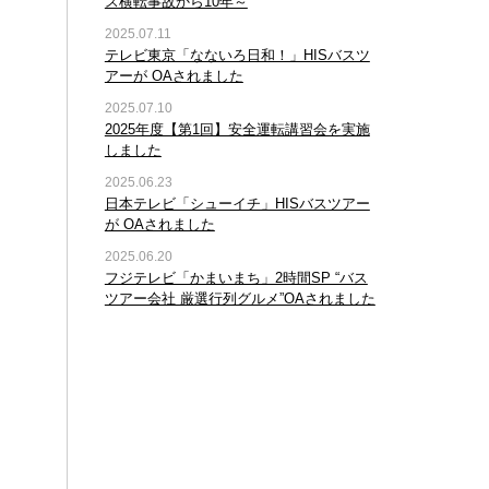
ス横転事故から10年～
2025.07.11
テレビ東京「なないろ日和！」HISバスツ
アーが OAされました
2025.07.10
2025年度【第1回】安全運転講習会を実施
しました
2025.06.23
日本テレビ「シューイチ」HISバスツアー
が OAされました
2025.06.20
フジテレビ「かまいまち」2時間SP “バス
ツアー会社 厳選行列グルメ”OAされました