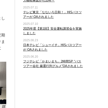
ス横転事故から10年～
2025.07.11
テレビ東京「なないろ日和！」HISバスツ
アーが OAされました
まし
2025.07.10
2025年度【第1回】安全運転講習会を実施
しました
定期
2025.06.23
りま
日本テレビ「シューイチ」HISバスツアー
に
が OAされました
2025.06.20
フジテレビ「かまいまち」2時間SP “バス
ツアー会社 厳選行列グルメ”OAされました