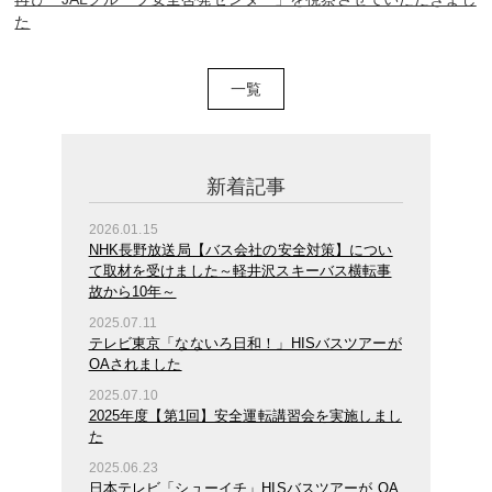
た
一覧
新着記事
2026.01.15
NHK長野放送局【バス会社の安全対策】につい
て取材を受けました～軽井沢スキーバス横転事
故から10年～
2025.07.11
テレビ東京「なないろ日和！」HISバスツアーが
OAされました
2025.07.10
2025年度【第1回】安全運転講習会を実施しまし
た
2025.06.23
日本テレビ「シューイチ」HISバスツアーが OA