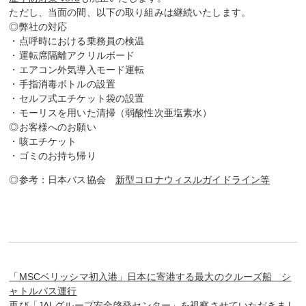
ただし、当面の間、以下の取り組みは継続いたします。
◎弊社の対応
・点呼時における乗務員の検温
・運転席隔離アクリルボード
・エアコン外気導入モード運転
・手指消毒ボトルの設置
・セルフ式エチケット袋の設置
・モーリスを用いた清掃（弱酸性次亜塩素水）
◎お客様へのお願い
・咳エチケット
・ゴミのお持ち帰り
◎参考：日本バス協会
新型コロナウィスルガイドライン等
「MSCベリッシマ初入港」日本に寄港する最大のクルーズ船 シ
ャトルバス運行
再び「JALグループ安全啓発センター」を視察させていただきまし