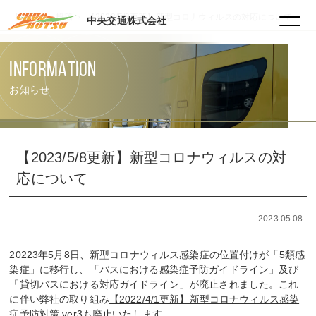
HOME
投稿
【2023/5/8更新】新型コロナウィルスの対応について
中央交通株式会社
INFORMATION
お知らせ
【2023/5/8更新】新型コロナウィルスの対
応について
2023.05.08
20223年5月8日、新型コロナウィルス感染症の位置付けが「5類感
染症」に移行し、「バスにおける感染症予防ガイドライン」及び
「貸切バスにおける対応ガイドライン」が廃止されました。これ
に伴い弊社の取り組み
【2022/4/1更新】新型コロナウィルス感染
症予防対策 ver3
も廃止いたします。