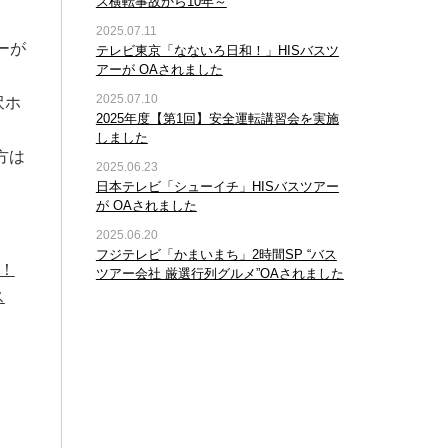
ス横転事故から10年～
2025.07.11
ーが
テレビ東京「なないろ日和！」HISバスツ
アーが OAされました
2025.07.10
沢ホ
2025年度【第1回】安全運転講習会を実施
しました
方は
2025.06.23
日本テレビ「シューイチ」HISバスツアー
が OAされました
2025.06.20
フジテレビ「かまいまち」2時間SP “バス
！
ツアー会社 厳選行列グルメ”OAされました
ス