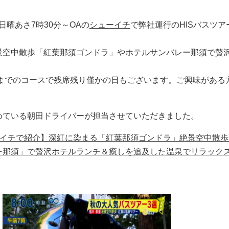
日曜あさ7時30分～OAの
シューイチ
で弊社運行のHISバスツア
景空中散歩「紅葉那須ゴンドラ」やホテルサンバレー那須で贅
日までのコースで残席残り僅かの日もございます。ご興味がある
めている朝田ドライバーが担当させていただきました。
ューイチで紹介】深紅に染まる「紅葉那須ゴンドラ」絶景空中散歩
ー那須」で贅沢ホテルランチ＆癒しを追及した温泉でリラック