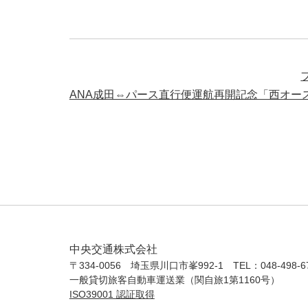
ANA成田⇔パース直行便運航再開記念「西オース
中央交通株式会社
〒334-0056 埼玉県川口市峯992-1 TEL：048-498-6
一般貸切旅客自動車運送業（関自旅1第1160号）
ISO39001 認証取得