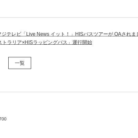
フジテレビ「Live News イット！」HISバスツアーが OAされ
トラリア×HISラッピングバス」運行開始
一覧
700