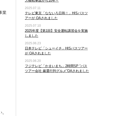
ス横転事故から10年～
2025.07.11
事業
テレビ東京「なないろ日和！」HISバスツ
アーが OAされました
2025.07.10
2025年度【第1回】安全運転講習会を実施
しました
2025.06.23
日本テレビ「シューイチ」HISバスツアー
が OAされました
2025.06.20
フジテレビ「かまいまち」2時間SP “バス
ツアー会社 厳選行列グルメ”OAされました
い。