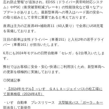
忘れ防止警報”が追加され、EDSS（ドライバー異常時対応システ
ム）やPSC（衝突被害軽減ブレーキ）の性能強化など様々なアッ
プデートがありました。最新型車両への導入はハード面の安全へ
の取り組みとして非常に重要であると考えております。
座席は主力の正座席49+補助席11（60人乗り）で全席にUSB充電
を装備しております。
注目の新車は女性ドライバー（車番151）と入社2年の若手ドライ
バー（車番161）が担当いたします。
6月にも2024年モデルの日野自動車「セレガ」を2台導入いたしま
す。
弊社ではお客様に安全・安心･快適にご利用頂くため、新型車両へ
の更新を積極的に実施しております。
◎関連記事
・
【2024年モデル】～いすゞＧＡＬＡ～ジェイ･バス小松工場に
て新車検収（2024年4月）
・いすゞ自動車 プレスリリース
大型観光バス「ガーラ」を一
部改良して新発売