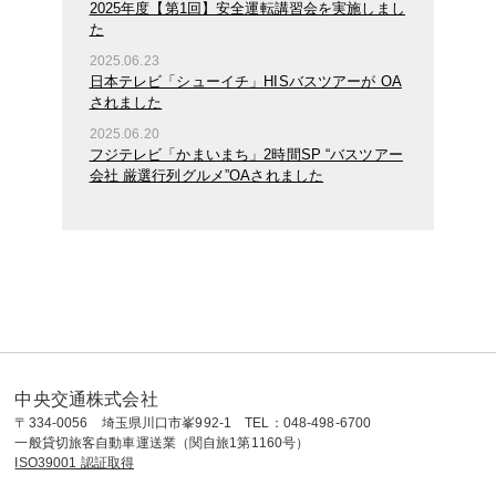
2025年度【第1回】安全運転講習会を実施しまし
た
2025.06.23
日本テレビ「シューイチ」HISバスツアーが OA
されました
2025.06.20
フジテレビ「かまいまち」2時間SP “バスツアー
会社 厳選行列グルメ”OAされました
中央交通株式会社
〒334-0056 埼玉県川口市峯992-1 TEL：048-498-6700
一般貸切旅客自動車運送業（関自旅1第1160号）
ISO39001 認証取得