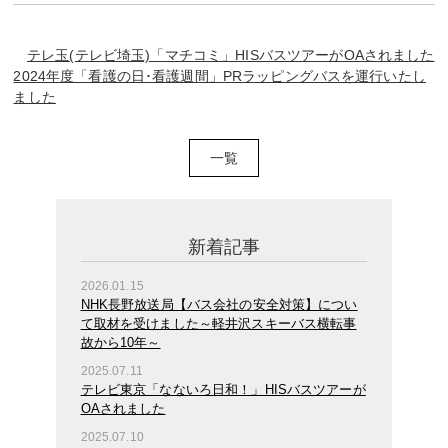
テレ玉(テレビ埼玉)「マチコミ」HISバスツアーがOAされました
2024年度「看護の日･看護週間」PRラッピングバスを運行いたし
ました
一覧
新着記事
2026.01.15
NHK長野放送局【バス会社の安全対策】につい
て取材を受けました～軽井沢スキーバス横転事
故から10年～
2025.07.11
テレビ東京「なないろ日和！」HISバスツアーが
OAされました
2025.07.10