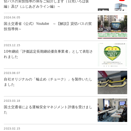
切バスの実技指導の例をご紹介します（日光いろは坂
編）及び（ふじあざみライン編）～
2024.04.05
国土交通省《公式》Youtube ～【解説】貸切バスの実
技指導例～
2023.12.15
10年継続「評価認定長期継続優良事業者」として表彰さ
れました
2023.08.07
自社オリジナルの「輪止め（チョーク）」を製作いたし
ました
2023.03.18
国土交通省による運輸安全マネジメント評価を受けまし
た
2023.02.15