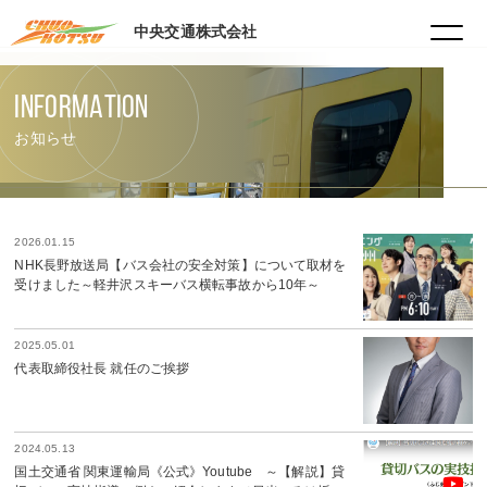
HOME
中央交通株式会社
INFORMATION
お知らせ
2026.01.15
NHK長野放送局【バス会社の安全対策】について取材を
受けました～軽井沢スキーバス横転事故から10年～
2025.05.01
代表取締役社長 就任のご挨拶
2024.05.13
国土交通省 関東運輸局《公式》Youtube ～【解説】貸