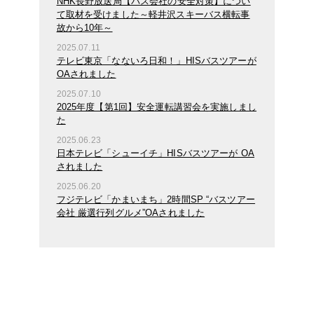
NHK長野放送局【バス会社の安全対策】につい
て取材を受けました～軽井沢スキーバス横転事
故から10年～
2025.07.11
テレビ東京「なないろ日和！」HISバスツアーが
OAされました
2025.07.10
2025年度【第1回】安全運転講習会を実施しまし
た
2025.06.23
日本テレビ「シューイチ」HISバスツアーが OA
されました
2025.06.20
フジテレビ「かまいまち」2時間SP “バスツアー
会社 厳選行列グルメ”OAされました