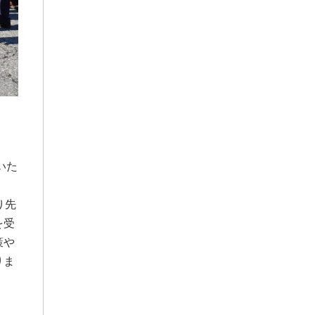
いた
り先
を受
策や
りま