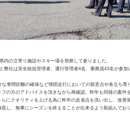
島県内の立寄り施設やスキー場を視察して参りました。
と弊社は安全統括管理者、運行管理者4名、乗務員43名が参加
全な車間距離の確保など悌団走行においての留意点や各立ち寄
ッフの方のアドバイスを頂きながら再確認。昨年も同様の案件
さらにクオリティを上げる為に昨年の反省点を洗い出し、改善
徹底し、無事にシーズンを終えることが出来るよう取組んでお