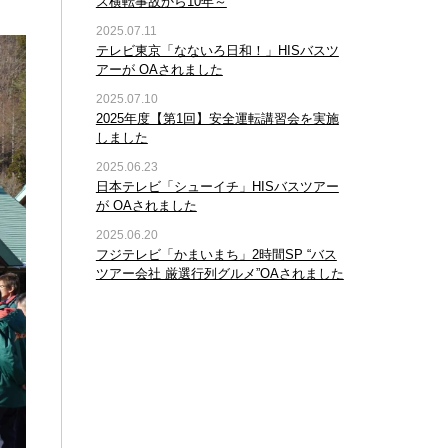
ス横転事故から10年～
2025.07.11
テレビ東京「なないろ日和！」HISバスツ
アーが OAされました
2025.07.10
2025年度【第1回】安全運転講習会を実施
しました
2025.06.23
日本テレビ「シューイチ」HISバスツアー
が OAされました
2025.06.20
フジテレビ「かまいまち」2時間SP “バス
ツアー会社 厳選行列グルメ”OAされました